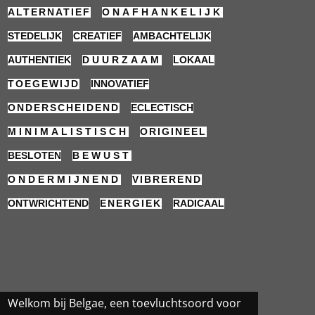
ALTERNATIEF
ONAFHANKELIJK
STEDELIJK
CREATIEF
AMBACHTELIJK
AUTHENTIEK
DUURZAAM
LOKAAL
TOEGEWIJD
INNOVATIEF
ONDERSCHEIDEND
ECLECTISCH
MINIMALISTISCH
ORIGINEEL
BESLOTEN
BEWUST
ONDERMIJNEND
VIBREREND
ONTWRICHTEND
ENERGIEK
RADICAAL
Welkom bij Belgae, een toevluchtsoord voor